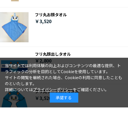
フリ丸お顔タオル
￥3,520
フリ丸顔出しタオル
￥2,800
当サイトでは利用体験の向上およびコンテンツの最適な提供、ト
ラフィックの分析を目的としてCookieを使用しています。
サイトの閲覧を継続された場合、Cookieの利用に同意したことも
のといたします。
詳細については
プライバシーポリシー
をご確認ください。
フリ丸フード付きタオル
￥3,520
承諾する
つづきを見る